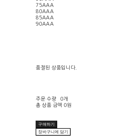
75AAA
80AAA
85AAA
90AAA
품절된 상품입니다.
주문 수량
0개
총 상품 금액
0원
구매하기
장바구니에 담기